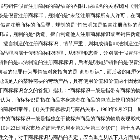
罪与销售假冒注册商标的商品罪的界限1. 两罪名的关系我国《
条是假冒注册商标罪，规制的是“未经注册商标所有人许可，在
假冒注册商标的商品罪，规制的是“销售明知是假冒注册商标的商
识罪，规制的是“伪造、擅自制造他人注册商标标识或者销售伪造
、擅自制造的注册商标标识，情节严重，则构成销售非法制造注
商品罪均属于侵犯商标权犯罪，从犯罪形态看，分别属于假冒注
销售的是非法制造的注册商标标识，后者是明知所销售的是假冒
前者的犯罪行为即销售对象指向的是“商标标识”，而后者的犯罪对象
满足人的某种需要的劳动产品，具有使用价值和价值两个因素或属
《关于商标标识含义的答复》指出：“商标标识一般是指带有商标
会认为，商标标识是指在商品本身或者在商品的包装上使用的附
标织带等。[4] 关于商标标识与商品关系，1988年9月27
则中的商标标识一般是指独立于被标志商品的商标的物质表现形
年10月23日国家市场监督管理总局令第31号第三次修订）第十五
性文件，对于商标标识与商品的界定，应当重点从以下几方面加