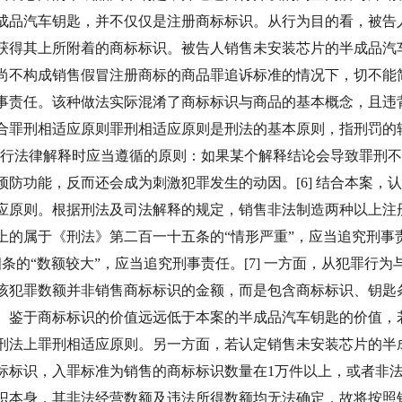
成品汽车钥匙，并不仅仅是注册商标标识。从行为目的看，被告
获得其上所附着的商标标识。被告人销售未安装芯片的半成品汽
尚不构成销售假冒注册商标的商品罪追诉标准的情况下，切不能
事责任。该种做法实际混淆了商标标识与商品的基本概念，且违背
合罪刑相适应原则罪刑相适应原则是刑法的基本原则，指刑罚的
在进行法律解释时应当遵循的原则：如果某个解释结论会导致罪刑
防功能，反而还会成为刺激犯罪发生的动因。[6] 结合本案，
应原则。根据刑法及司法解释的规定，销售非法制造两种以上注
上的属于《刑法》第二百一十五条的“情形严重”，应当追究刑
条的“数额较大”，应当追究刑事责任。[7] 一方面，从犯罪行
，该犯罪数额并非销售商标标识的金额，而是包含商标标识、钥匙
。鉴于商标标识的价值远远低于本案的半成品汽车钥匙的价值，
刑法上罪刑相适应原则。另一方面，若认定销售未安装芯片的半
标标识，入罪标准为销售的商标标识数量在1万件以上，或者非法
识本身，其非法经营数额及违法所得数额均无法确定，故将按照