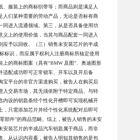
纸、服装上的商标织带等；而商品则是满足人
足人们某种需要的劳动产品，无论是否标有商
一同进入流通领域。第三，从是否具备使用功
意义上的使用价值，当其与商品配套一同进入
则应予以回收。（三）销售未安装芯片的半成
商标标识，而应属于权利人注册商标所核定使用
的商标图案（具有“BMW 及图”、奥迪图形
并适配成功即可正常锁车、开车以及开后备
淘宝平台的非官方渠道购买，被告人在购买后
进入交易市场，其无须依附于特定商品、与特
匙内设的钥匙条经个性化开槽即可实现机械开
上，只需添加芯片并经个性化系统配对后即可
和零部件”的商品范畴。综上，被告人销售的未安
的未安装芯片的半成品汽车钥匙属于商品，而非
售。从认识内容看，被告人明知其销售的是包