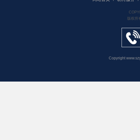
COPYR
版权所
Copyright www.s