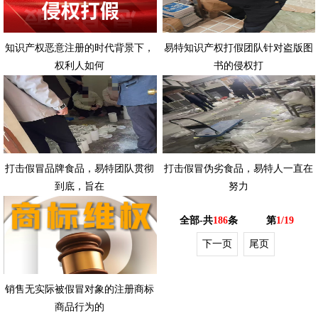
知识产权恶意注册的时代背景下，
易特知识产权打假团队针对盗版图
权利人如何
书的侵权打
打击假冒品牌食品，易特团队贯彻
打击假冒伪劣食品，易特人一直在
到底，旨在
努力
全部-共
186
条
第
1/19
下一页
尾页
销售无实际被假冒对象的注册商标
商品行为的